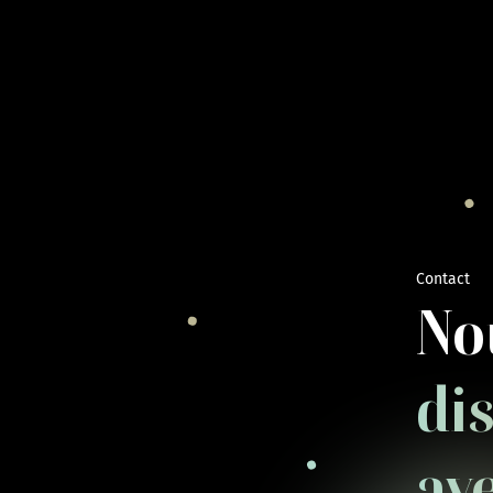
Contact
No
di
av