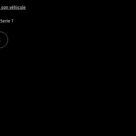
son véhicule
 Serie 7
t