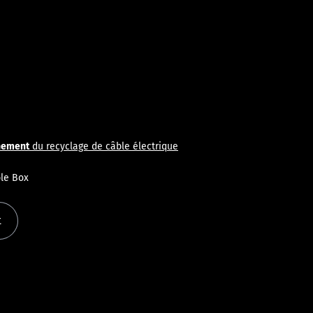
nement
du recyclage de câble électrique
ble Box
t