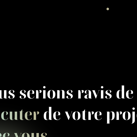
us serions ravis de
scuter
de votre proj
ec vous