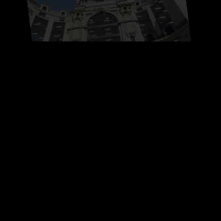
Das Projekt
Die Renovierung dieses historischen
Gebäudes, Symbol der ersten Pariser
Kaufhäuser, bietet ein neues
Büroprodukt mit einer Gesamtfläche